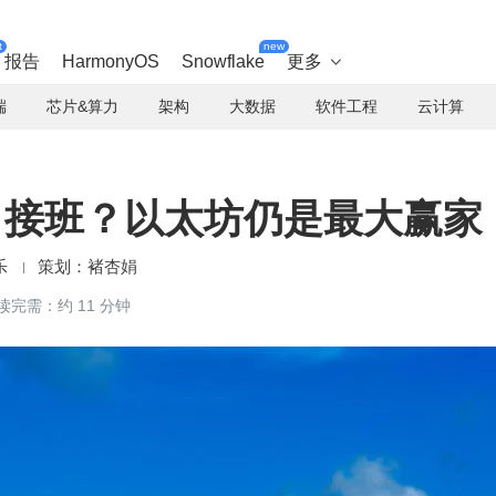
t
new
报告
HarmonyOS
Snowflake
更多

端
芯片&算力
架构
大数据
软件工程
云计算
FT 接班？以太坊仍是最大赢家
乐
褚杏娟
读完需：约 11 分钟