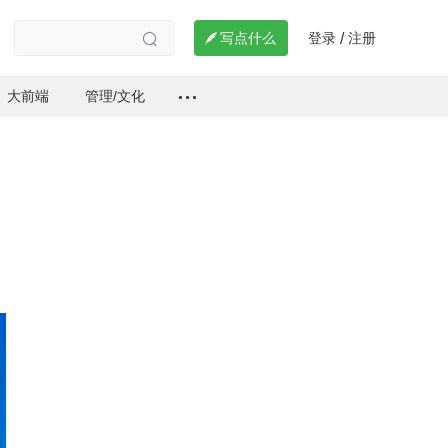
登录
注册

写点什么
/

大前端
管理/文化