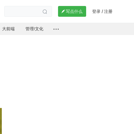
登录
注册

写点什么
/

大前端
管理/文化