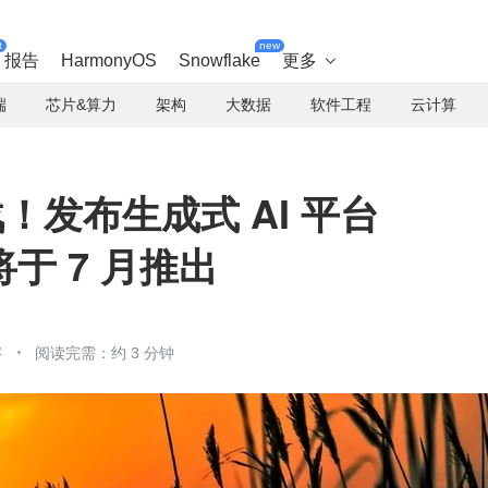
t
new
报告
HarmonyOS
Snowflake
更多

端
芯片&算力
架构
大数据
软件工程
云计算
大战！发布生成式 AI 平台
将于 7 月推出
字
阅读完需：约 3 分钟