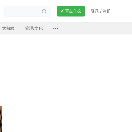
登录
注册

写点什么
/

大前端
管理/文化