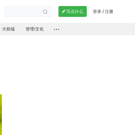
登录
注册

写点什么
/

大前端
管理/文化