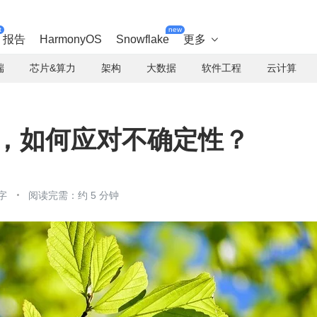
t
new
报告
HarmonyOS
Snowflake
更多

端
芯片&算力
架构
大数据
软件工程
云计算
 时代，如何应对不确定性？
字
阅读完需：约 5 分钟