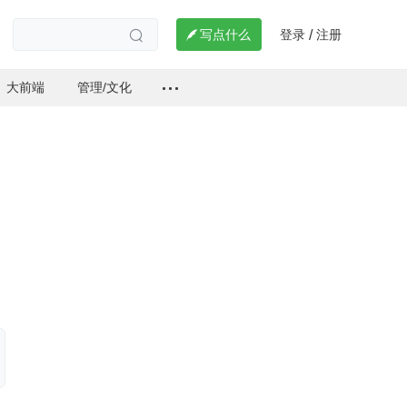
登录
注册

写点什么
/

大前端
管理/文化