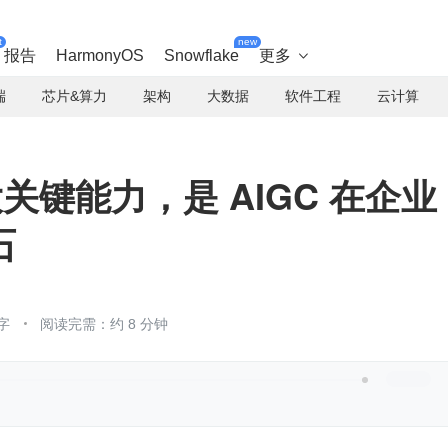
t
new
报告
HarmonyOS
Snowflake
更多

端
芯片&算力
架构
大数据
软件工程
云计算
四大关键能力，是 AIGC 在企业
石
字
阅读完需：约 8 分钟