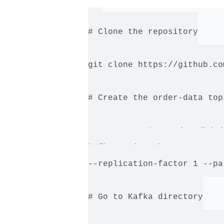
# Clone the repository

git clone https://github.co
# Create the order-data top
export PATH=$PATH:/usr/hdp/
kafka-topics.sh --create --
--replication-factor 1 --pa
# Go to Kafka directory
