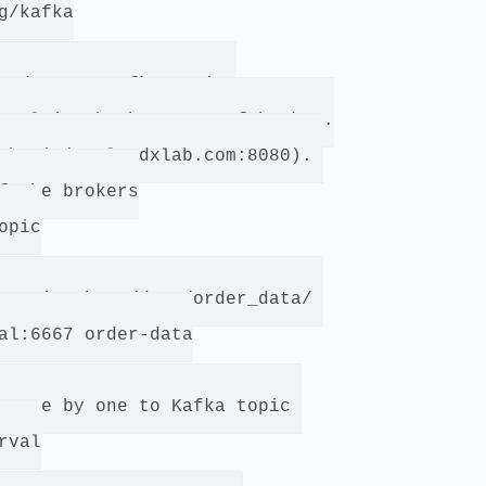
/kafka

g data to Kafka topic 

rnal is the hostname of broker.

mbari (a.cloudxlab.com:8080). 

f the brokers

pic

_topic.sh ../data/order_data/ 

al:6667 order-data

s one by one to Kafka topic 

val
