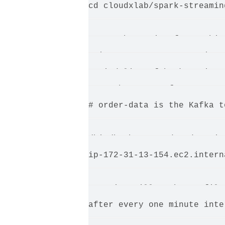
cd cloudxlab/spark-streaming
# Run the Script for pushin
# ip-172-31-13-154.ec2.inte
# Find list of brokers in A
# Use hostname of any one o
# order-data is the Kafka to
/bin/bash put_order_data_in
ip-172-31-13-154.ec2.intern
# Script will push CSV file
after every one minute inter