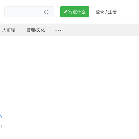
登录
注册

写点什么
/

大前端
管理/文化
 Abhinav Singh 
i