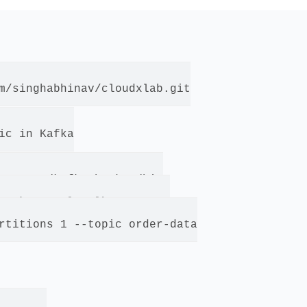
m/singhabhinav/cloudxlab.git

ic in Kafka

current/kafka-broker/bin

zookeeper localhost:2181 

rtitions 1 --topic order-data
