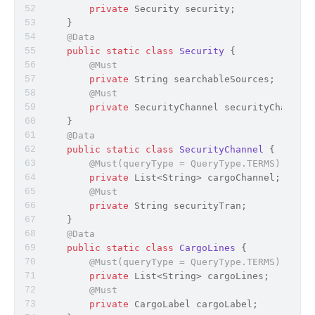
private
 Security security;
    }
@Data
public
static
class
Security
{
@Must
private
String
 searchableSources;
@Must
private
 SecurityChannel securityChannel;
    }
@Data
public
static
class
SecurityChannel
{
@Must(queryType = QueryType.TERMS)
private
 List<
String
> cargoChannel;
@Must
private
String
 securityTran;
    }
@Data
public
static
class
CargoLines
{
@Must(queryType = QueryType.TERMS)
private
 List<
String
> cargoLines;
@Must
private
 CargoLabel cargoLabel;