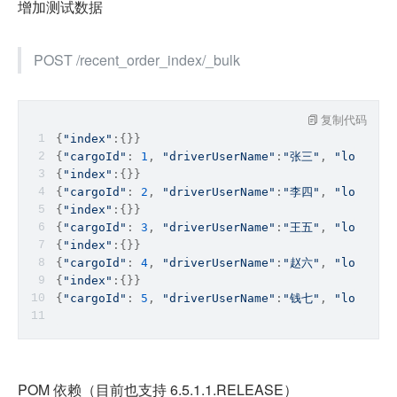
增加测试数据
POST /recent_order_index/_bulk
复制代码
{
"index"
:{}}
{
"cargoId"
: 
1
, 
"driverUserName"
:
"张三"
, 
"loadAdd
{
"index"
:{}}
{
"cargoId"
: 
2
, 
"driverUserName"
:
"李四"
, 
"loadAdd
{
"index"
:{}}
{
"cargoId"
: 
3
, 
"driverUserName"
:
"王五"
, 
"loadAdd
{
"index"
:{}}
{
"cargoId"
: 
4
, 
"driverUserName"
:
"赵六"
, 
"loadAdd
{
"index"
:{}}
{
"cargoId"
: 
5
, 
"driverUserName"
:
"钱七"
, 
"loadAdd
POM 依赖（目前也支持 6.5.1.1.RELEASE）