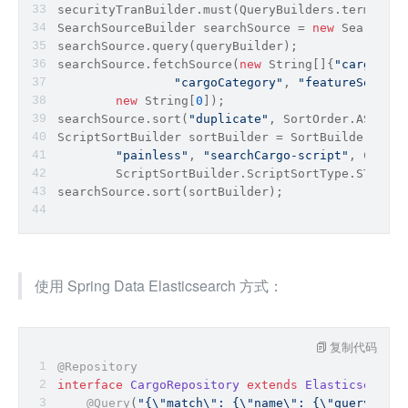
securityTranBuilder.must(QueryBuilders.termQuery
SearchSourceBuilder searchSource = 
new
 SearchSou
searchSource.query(queryBuilder);
searchSource.fetchSource(
new
String
[]{
"cargoId"
,
"cargoCategory"
, 
"featureSort"
, 
new
String
[
0
]);
searchSource.
sort
(
"duplicate"
, SortOrder.ASC);
ScriptSortBuilder sortBuilder = SortBuilders.scr
"painless"
, 
"searchCargo-script"
, Collec
        ScriptSortBuilder.ScriptSortType.STRING)
searchSource.
sort
(sortBuilder);
使用 Spring Data Elasticsearch 方式：
复制代码
@Repository
interface
CargoRepository
extends
ElasticsearchR
@Query
(
"{
\"
match
\"
: {
\"
name
\"
: {
\"
query
\"
: 
\