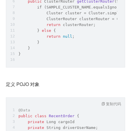
public
 ClusterRouter 
getClusterRouter
(
String
        if (SAMPLE_CLUSTER_NAME.equalsIgnoreCase
            Cluster cluster = Cluster.simple(
"12
            ClusterRouter clusterRouter = Cluste
return
 clusterRouter;
        } 
else
 {
return
null
;
        }
    }
}
定义 POJO 对象
复制代码
@Data
public
class
RecentOrder
{
private
Long
 cargoId
private
String
 driverUserName;