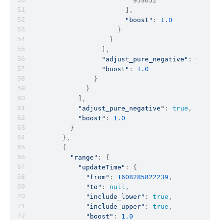
                          953652
                        ],
"boost"
: 
1.0
                      }
                    }
                  ],
"adjust_pure_negative"
: 
true
,
"boost"
: 
1.0
                }
              }
            ],
"adjust_pure_negative"
: 
true
,
"boost"
: 
1.0
          }
        },
        {
"range"
: {
"updateTime"
: {
"from"
: 
1608285822239
,
"to"
: 
null
,
"include_lower"
: 
true
,
"include_upper"
: 
true
,
"boost"
: 
1.0