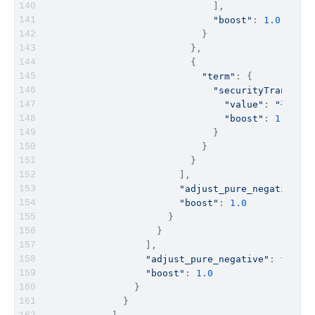
                              ],
"boost"
: 
1.0
                            }
                          },
                          {
"term"
: {
"securityTran"
: {
"value"
: 
"平台保证
"boost"
: 
1.0
                              }
                            }
                          }
                        ],
"adjust_pure_negative"
: 
"boost"
: 
1.0
                      }
                    }
                  ],
"adjust_pure_negative"
: 
true
,
"boost"
: 
1.0
                }
              }