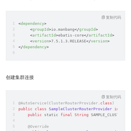
复制代码
<
dependency
>
<
groupId
>
io.manbang
</
groupId
>
<
artifactId
>
ebatis-core
</
artifactId
>
<
version
>
7.5.1.3.RELEASE
</
version
>
</
dependency
>
创建集群连接
复制代码
@AutoService(
ClusterRouterProvider.
class
)
public
class
SampleClusterRouterProvider
impleme
public
static
final
String
 SAMPLE_CLUSTER_NA
@Override