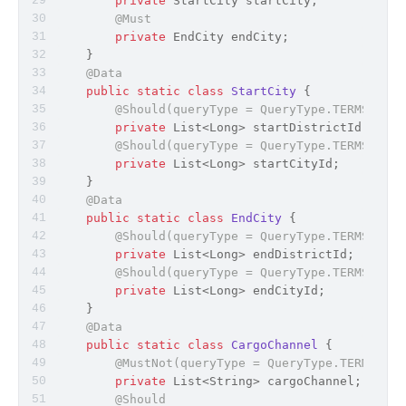
private
 StartCity startCity;
@Must
private
 EndCity endCity;
    }
@Data
public
static
class
StartCity
{
@Should(queryType = QueryType.TERMS)
private
 List<
Long
> startDistrictId;
@Should(queryType = QueryType.TERMS)
private
 List<
Long
> startCityId;
    }
@Data
public
static
class
EndCity
{
@Should(queryType = QueryType.TERMS)
private
 List<
Long
> endDistrictId;
@Should(queryType = QueryType.TERMS)
private
 List<
Long
> endCityId;
    }
@Data
public
static
class
CargoChannel
{
@MustNot(queryType = QueryType.TERMS)
private
 List<
String
> cargoChannel;
@Should