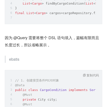
List
<
Cargo
> findByCargoCondition(
List
<
String
}
final
List
<
Cargo
> cargos
=
cargoRepository.findByC
因为 @Query 需要将整个 DSL 语句填入，篇幅有限而且
长度过长，所以省略展示 。
ebatis
复制代码
// 1. 创建搜货条件POJO对象
@Data
public
class
CargoCondition
implements
SortProvi
@Must
private
 City city;
@Must