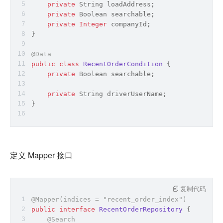
private
String
 loadAddress;
private
Boolean
 searchable;
private
Integer
 companyId;
}
@Data
public
class
RecentOrderCondition
{
private
Boolean
 searchable;
private
String
 driverUserName;
}
定义 Mapper 接口
复制代码
@Mapper(indices = 
"recent_order_index"
)
public
interface
RecentOrderRepository
{
@Search