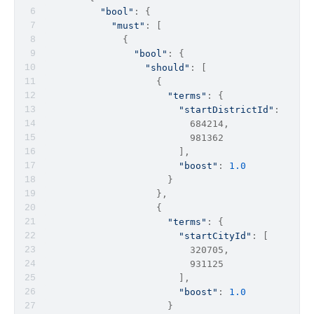
"bool"
: {
"must"
: [
              {
"bool"
: {
"should"
: [
                    {
"terms"
: {
"startDistrictId"
: [
                          684214,
                          981362
                        ],
"boost"
: 
1.0
                      }
                    },
                    {
"terms"
: {
"startCityId"
: [
                          320705,
                          931125
                        ],
"boost"
: 
1.0
                      }