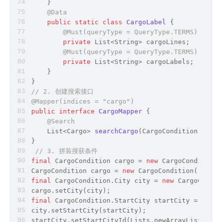
    }
@Data
public
static
class
CargoLabel
{
@Must(queryType = QueryType.TERMS)
private
 List<
String
> cargoLines;
@Must(queryType = QueryType.TERMS)
private
 List<
String
> cargoLabels;
    }
}
// 2. 创建搜索接口
@Mapper(indices = 
"cargo"
)
public
interface
CargoMapper
{
@Search
List<Cargo> 
searchCargo
(
CargoCondition condi
}
// 3. 拼装搜获条件
final
 CargoCondition cargo = 
new
 CargoCondition(
CargoCondition cargo = 
new
 CargoCondition();
final
 CargoCondition.City city = 
new
 CargoCondit
cargo.setCity(city);
final
 CargoCondition.StartCity startCity = 
new
 C
city.setStartCity(startCity);
startCity.setStartCityId(Lists.newArrayList(3207