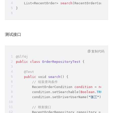
    List
<
RecentOrder
>
search
(RecentOrderConditio
}
测试接口
复制代码
@Slf4j
public
class
OrderRepositoryTest
{
@Test
public
void
search
(
)
 {
// 组装查询条件
        RecentOrderCondition 
condition
=
new
 Rec
        condition.setSearchable(
Boolean
.
TRUE
);
        condition.setDriverUserName(
"张三"
);
// 映射接口
        RecentOrderRepository repository = Mappe