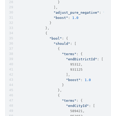
                    }
                  ],
"adjust_pure_negative"
: 
true
,
"boost"
: 
1.0
                }
              },
              {
"bool"
: {
"should"
: [
                    {
"terms"
: {
"endDistrictId"
: [
                          95312,
                          931125
                        ],
"boost"
: 
1.0
                      }
                    },
                    {
"terms"
: {
"endCityId"
: [
                          589421,