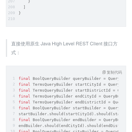
    }
  ]
}
直接使用原生 Java High Level REST Client 接口方
式：
复制代码
final
 BoolQueryBuilder queryBuilder = QueryBuild
final
 TermsQueryBuilder startCityId = QueryBuild
final
 TermsQueryBuilder startDistrictId = QueryB
final
 TermsQueryBuilder endCityId = QueryBuilder
final
 TermsQueryBuilder endDistrictId = QueryBui
final
 BoolQueryBuilder startBuilder = QueryBuild
startBuilder.should(startCityId).should(startDis
final
 BoolQueryBuilder endBuilder = QueryBuilder
endBuilder.should(endCityId).should(endDistrictI
final
 BoolQueryBuilder cityBuilder = QueryBuilde