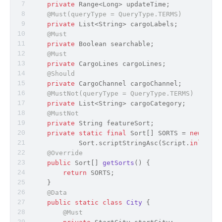
private
 Range<
Long
> updateTime;
@Must(queryType = QueryType.TERMS)
private
 List<
String
> cargoLabels;
@Must
private
Boolean
 searchable;
@Must
private
 CargoLines cargoLines;
@Should
private
 CargoChannel cargoChannel;
@MustNot(queryType = QueryType.TERMS)
private
 List<
String
> cargoCategory;
@MustNot
private
String
 featureSort;
private
static
final
 Sort[] SORTS = 
new
 Sort
            Sort.scriptStringAsc(Script.
inline
(
"
@Override
public
 Sort[] 
getSorts
(
)
 {
return
 SORTS;
    }
@Data
public
static
class
City
{
@Must