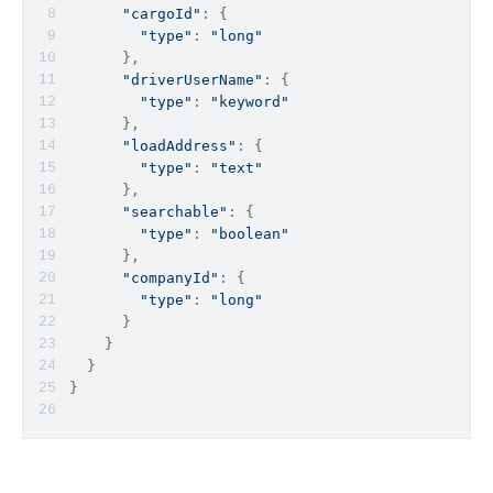
"cargoId"
: {
"type"
: 
"long"
      },
"driverUserName"
: {
"type"
: 
"keyword"
      },
"loadAddress"
: {
"type"
: 
"text"
      },
"searchable"
: {
"type"
: 
"boolean"
      },
"companyId"
: {
"type"
: 
"long"
      }
    }
  }
}