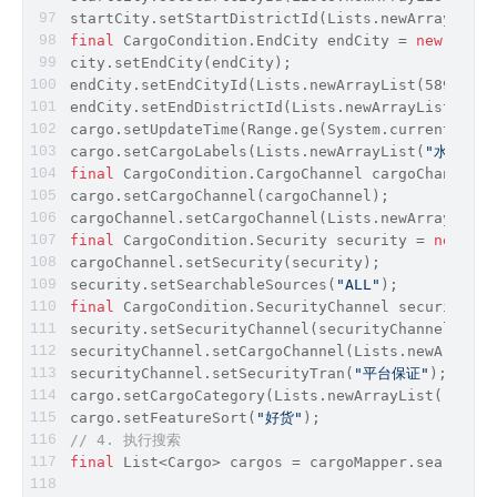
startCity.setStartDistrictId(Lists.newArrayList(
final
 CargoCondition.EndCity endCity = 
new
 Cargo
city.setEndCity(endCity);
endCity.setEndCityId(Lists.newArrayList(589421L,
endCity.setEndDistrictId(Lists.newArrayList(9531
cargo.setUpdateTime(Range.ge(System.currentTimeM
cargo.setCargoLabels(Lists.newArrayList(
"水果"
,
"
final
 CargoCondition.CargoChannel cargoChannel =
cargo.setCargoChannel(cargoChannel);
cargoChannel.setCargoChannel(Lists.newArrayList(
final
 CargoCondition.Security security = 
new
 Car
cargoChannel.setSecurity(security);
security.setSearchableSources(
"ALL"
);
final
 CargoCondition.SecurityChannel securityCha
security.setSecurityChannel(securityChannel);
securityChannel.setCargoChannel(Lists.newArrayLi
securityChannel.setSecurityTran(
"平台保证"
);
cargo.setCargoCategory(Lists.newArrayList(
"A"
,
"B
cargo.setFeatureSort(
"好货"
);
// 4. 执行搜索
final
 List
<
Cargo
>
 cargos 
=
 cargoMapper.searchCar