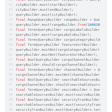
cityBuilder.must(startBuilder);
cityBuilder.must(endBuilder);
queryBuilder.must(cityBuilder);
final
 RangeQueryBuilder rangeBuilder = QueryBuil
queryBuilder.must(rangeBuilder.
from
(
160828582223
final
 TermsQueryBuilder cargoLabelsBuilder = Que
queryBuilder.must(cargoLabelsBuilder);
final
 TermsQueryBuilder cargoCategoryBuilder = Q
final
 TermQueryBuilder featureSortBuilder = Quer
queryBuilder.mustNot(cargoCategoryBuilder);
queryBuilder.mustNot(featureSortBuilder);
final
 BoolQueryBuilder cargoChannelBuilder = Que
queryBuilder.should(cargoChannelBuilder);
final
 TermsQueryBuilder channelBuilder = QueryBu
cargoChannelBuilder.mustNot(channelBuilder);
final
 BoolQueryBuilder searchableSourcesBuilder 
cargoChannelBuilder.should(searchableSourcesBuil
final
 TermQueryBuilder sourceBuilder = QueryBuil
searchableSourcesBuilder.must(sourceBuilder);
final
 BoolQueryBuilder securityTranBuilder = Que
searchableSourcesBuilder.must(securityTranBuilde
securityTranBuilder.must(QueryBuilders.termsQuer