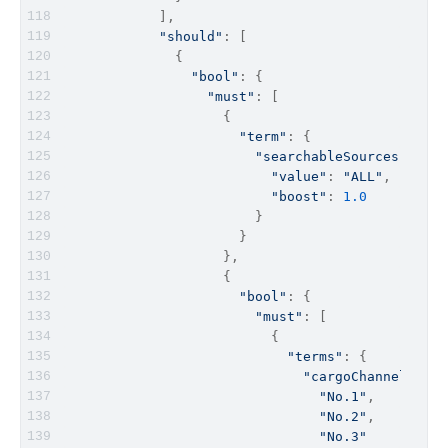
            ],
"should"
: [
              {
"bool"
: {
"must"
: [
                    {
"term"
: {
"searchableSources"
: {
"value"
: 
"ALL"
,
"boost"
: 
1.0
                        }
                      }
                    },
                    {
"bool"
: {
"must"
: [
                          {
"terms"
: {
"cargoChannel"
: [
"No.1"
,
"No.2"
,
"No.3"