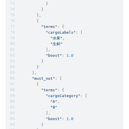
            }
          }
        },
        {
"terms"
: {
"cargoLabels"
: [
"水果"
,
"生鲜"
            ],
"boost"
: 
1.0
          }
        }
      ],
"must_not"
: [
        {
"terms"
: {
"cargoCategory"
: [
"A"
,
"B"
            ],
"boost"
: 
1.0
          }