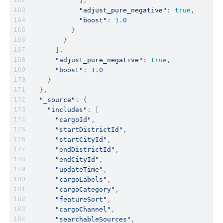
            ],
"adjust_pure_negative"
: 
true
,
"boost"
: 
1.0
          }
        }
      ],
"adjust_pure_negative"
: 
true
,
"boost"
: 
1.0
    }
  },
"_source"
: {
"includes"
: [
"cargoId"
,
"startDistrictId"
,
"startCityId"
,
"endDistrictId"
,
"endCityId"
,
"updateTime"
,
"cargoLabels"
,
"cargoCategory"
,
"featureSort"
,
"cargoChannel"
,
"searchableSources"
,