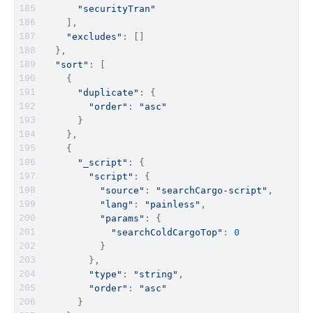
"securityTran"
    ],
"excludes"
: []
  },
"sort"
: [
    {
"duplicate"
: {
"order"
: 
"asc"
      }
    },
    {
"_script"
: {
"script"
: {
"source"
: 
"searchCargo-script"
,
"lang"
: 
"painless"
,
"params"
: {
"searchColdCargoTop"
: 
0
          }
        },
"type"
: 
"string"
,
"order"
: 
"asc"
      }