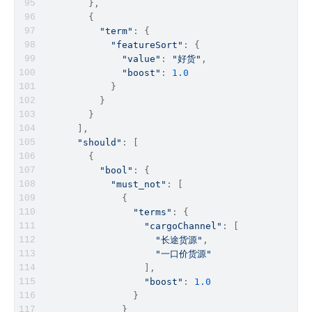
        },
        {
"term"
: {
"featureSort"
: {
"value"
: 
"好货"
,
"boost"
: 
1.0
            }
          }
        }
      ],
"should"
: [
        {
"bool"
: {
"must_not"
: [
              {
"terms"
: {
"cargoChannel"
: [
"长途货源"
,
"一口价货源"
                  ],
"boost"
: 
1.0
                }
              }