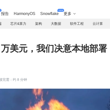
t
new
报告
HarmonyOS
Snowflake
更多

端
芯片&算力
架构
大数据
软件工程
云计算
0 万美元，我们决意本地部署
读完需：约 8 分钟