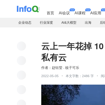
hot
hot
ho
首页
AI会议
AI课程
AI应用
企业动态
行业深度
AI&大模型
出海
后
云上一年花掉 1
私有云
赵钰莹
核子可乐
2022-05-05
本文字数：2486 字
阅