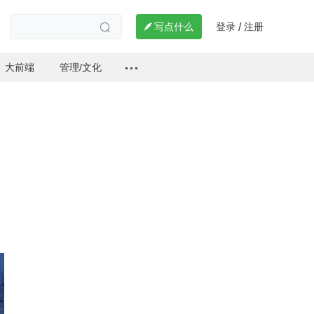
登录
注册

写点什么
/

大前端
管理/文化