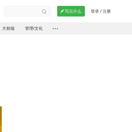
登录
注册

写点什么
/

大前端
管理/文化