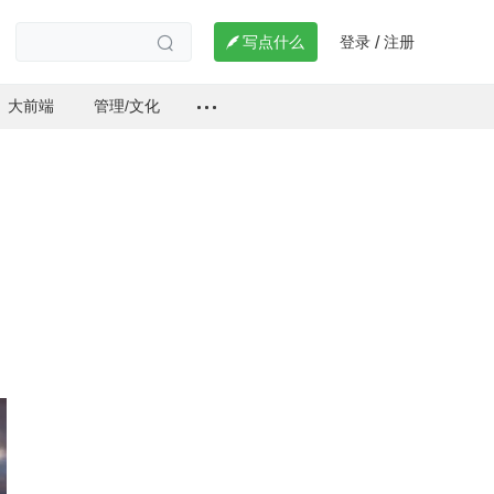
登录
注册

写点什么
/

大前端
管理/文化