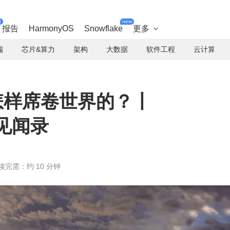
t
new
报告
HarmonyOS
Snowflake
更多

端
芯片&算力
架构
大数据
软件工程
云计算
 是怎样席卷世界的？丨
0 见闻录
读完需：约 10 分钟