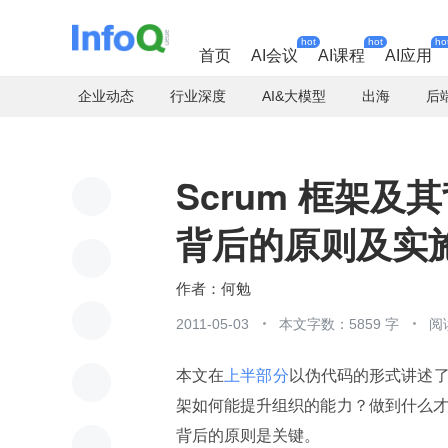
hot
hot
ho
首页
AI会议
AI课程
AI应用
企业动态
行业深度
AI&大模型
出海
后
Scrum 框架
背后的原则及实
何勉
2011-05-03
本文字数：5859 字
阅
本文在
上半部分
以伪代码的形式讲述了
架如何能提升组织的能力？做到什么才能保
背后的原则是关键。