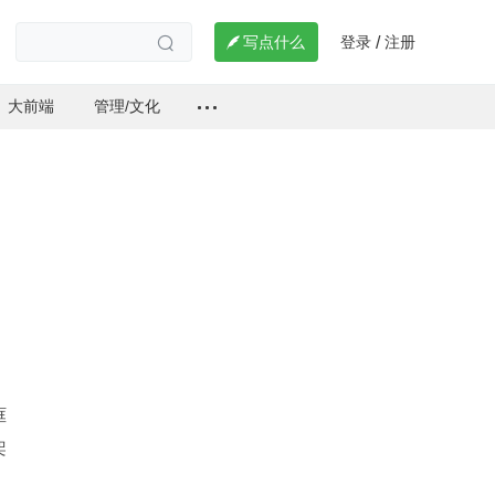
登录
注册

写点什么
/

大前端
管理/文化
框
架