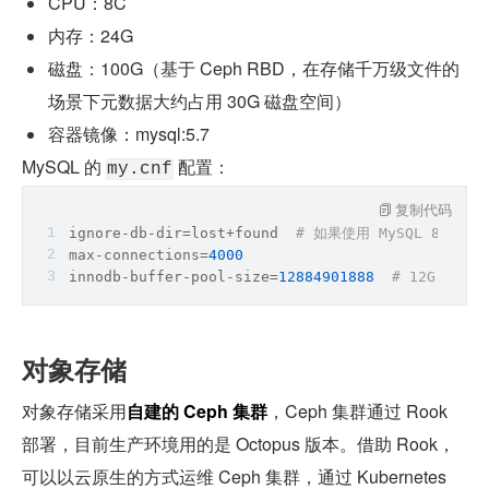
CPU：8C
内存：24G
磁盘：100G（基于 Ceph RBD，在存储千万级文件的
场景下元数据大约占用 30G 磁盘空间）
容器镜像：mysql:5.7
MySQL 的 
 配置：
my.cnf
复制代码
ignore-db-
dir
=lost+found  
# 如果使用 MySQL 8.0
max
-connections=
4000
innodb-buffer-pool-size=
12884901888
# 12G
对象存储
对象存储采用
自建的 Ceph 集群
，Ceph 集群通过 Rook 
部署，目前生产环境用的是 Octopus 版本。借助 Rook，
可以以云原生的方式运维 Ceph 集群，通过 Kubernetes 