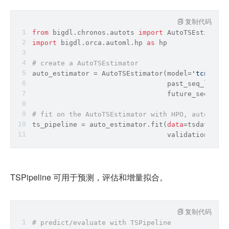
复制代码
from
 bigdl.chronos.autots 
import
 AutoTSEstimator
import
 bigdl.orca.automl.hp 
as
 hp
# create a AutoTSEstimator
auto_estimator = AutoTSEstimator(model=
'tcn'
,
                                 past_seq_len=hp
                                 future_seq_len=
# fit on the AutoTSEstimator with HPO, auto feat
ts_pipeline = auto_estimator.fit(
data
=tsdata_tra
                                 validation_data
TSPipeline 可用于预测，评估和增量拟合。
复制代码
# predict/evaluate with TSPipeline