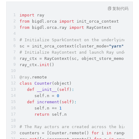
复制代码
import
 ray
from
 bigdl.orca 
import
 init_orca_context
from
 bigdl.orca.ray 
import
 RayContext
# Initialize SparkContext on the underlying clus
sc = init_orca_context(cluster_mode=
"yarn"
, core
# Initialize RayContext and launch Ray under the
ray_ctx = RayContext(sc, object_store_memory=...
ray_ctx.
init
()
@ray
.remote
class
Counter
(
object
)
def
__init__
(
self
)
:
      self.n = 
0
def
increment
(
self
)
:
      self.n += 
1
return
 self.n
# The Ray actors are created across the big data
counters = [Counter.remote() 
for
 i 
in
range
(
5
)]