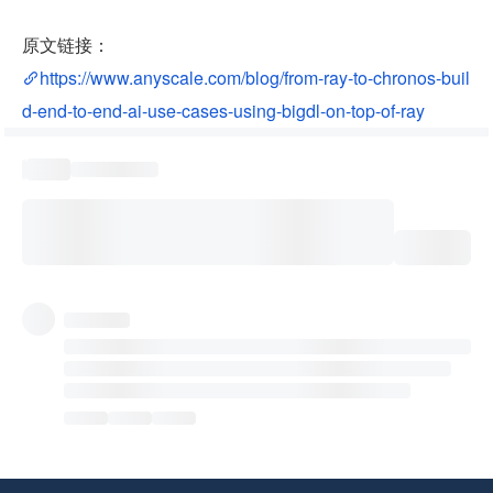
原文链接：
https://www.anyscale.com/blog/from-ray-to-chronos-buil
d-end-to-end-ai-use-cases-using-bigdl-on-top-of-ray