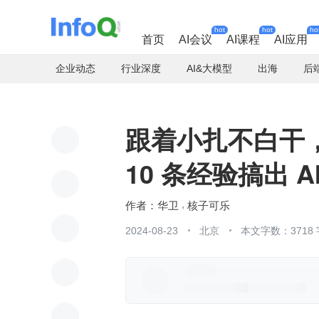
hot
hot
ho
首页
AI会议
AI课程
AI应用
企业动态
行业深度
AI&大模型
出海
后
跟着小扎不白干，
10 条经验搞出 A
华卫
核子可乐
2024-08-23
北京
本文字数：3718 