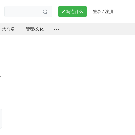
登录
注册

写点什么
/

大前端
管理/文化
元