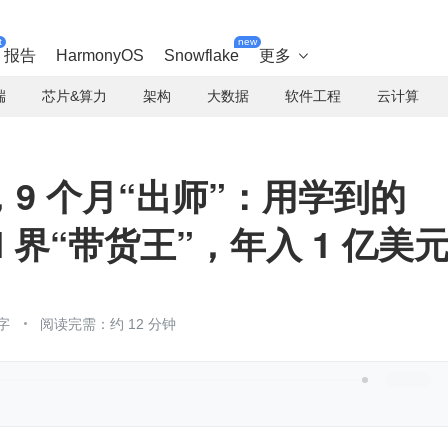
t
new
报告
HarmonyOS
Snowflake
更多

端
芯片&算力
架构
大数据
软件工程
云计算
9 个月“出师”：用学到的
I 界“带货王”，年入 1 亿美
字
阅读完需：约 12 分钟