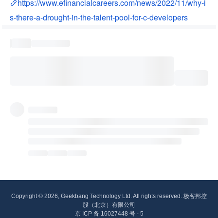
https://www.efinancialcareers.com/news/2022/11/why-i
s-there-a-drought-in-the-talent-pool-for-c-developers
Copyright © 2026, Geekbang Technology Ltd. All rights reserved. 极客邦控
股（北京）有限公司
京 ICP 备 16027448 号 - 5