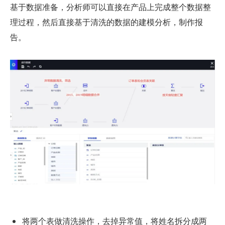
基于数据准备，分析师可以直接在产品上完成整个数据整
理过程，然后直接基于清洗的数据的建模分析，制作报
告。
将两个表做清洗操作，去掉异常值，将姓名拆分成两