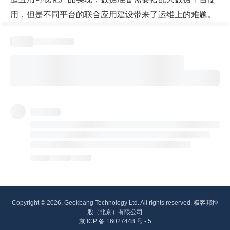
用，但是不同平台的联合应用建设带来了运维上的难题。
Copyright © 2026, Geekbang Technology Ltd. All rights reserved. 极客邦控
股（北京）有限公司
京 ICP 备 16027448 号 - 5