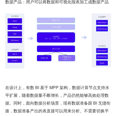
数据产品：用户可以将数据和可视化报表加工成数据产品
在设计上，有数 BI 基于 MPP 架构，数据计算节点支持水
平扩展，随着数据量不断增长，产品仍然能够高效处理数
据。同时，面向数据分析场景，现有数据准备跟 BI 无缝衔
接，数据准备产出的表直接可以用来分析。不需要切换平