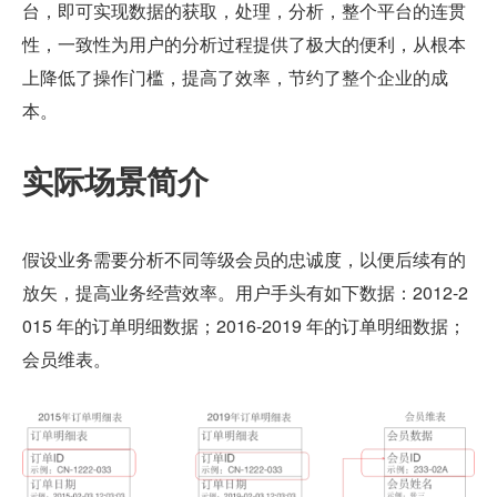
台，即可实现数据的获取，处理，分析，整个平台的连贯
性，一致性为用户的分析过程提供了极大的便利，从根本
上降低了操作门槛，提高了效率，节约了整个企业的成
本。
实际场景简介
假设业务需要分析不同等级会员的忠诚度，以便后续有的
放矢，提高业务经营效率。用户手头有如下数据：2012-2
015 年的订单明细数据；2016-2019 年的订单明细数据；
会员维表。