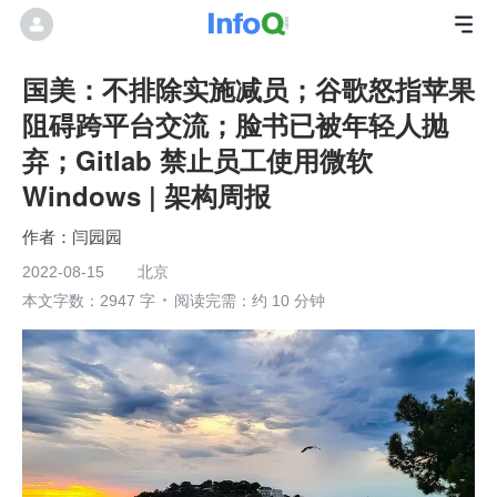
国美：不排除实施减员；谷歌怒指苹果
阻碍跨平台交流；脸书已被年轻人抛
弃；Gitlab 禁止员工使用微软
Windows | 架构周报
闫园园
2022-08-15
北京
本文字数：2947 字
阅读完需：约 10 分钟