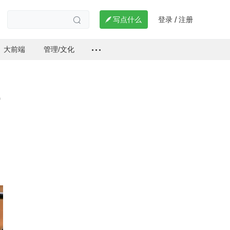
登录
注册

写点什么
/

大前端
管理/文化