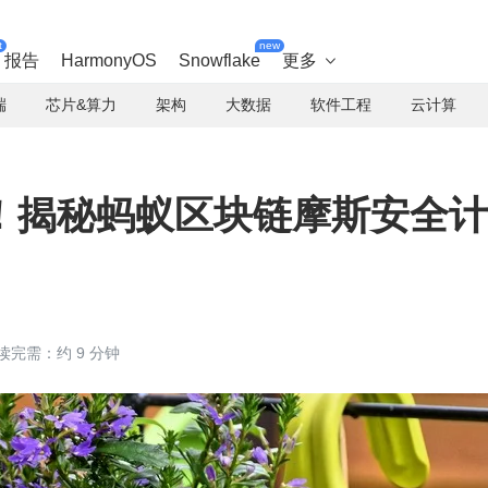
t
new
报告
HarmonyOS
Snowflake
更多

端
芯片&算力
架构
大数据
软件工程
云计算
！揭秘蚂蚁区块链摩斯安全计
读完需：约 9 分钟