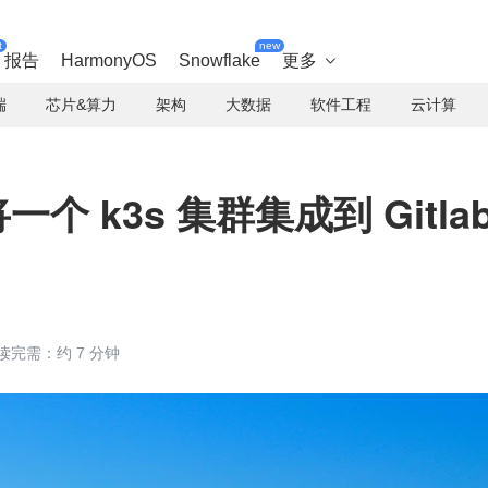
t
new
报告
HarmonyOS
Snowflake
更多

端
芯片&算力
架构
大数据
软件工程
云计算
一个 k3s 集群集成到 Gitla
读完需：约 7 分钟