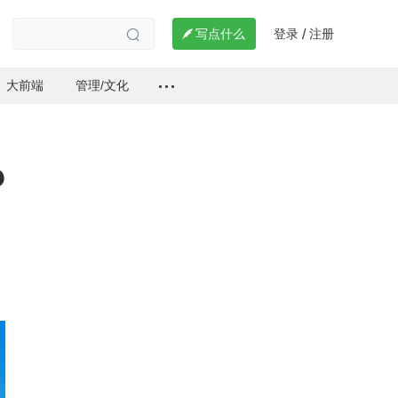
登录
注册

写点什么
/

大前端
管理/文化
b