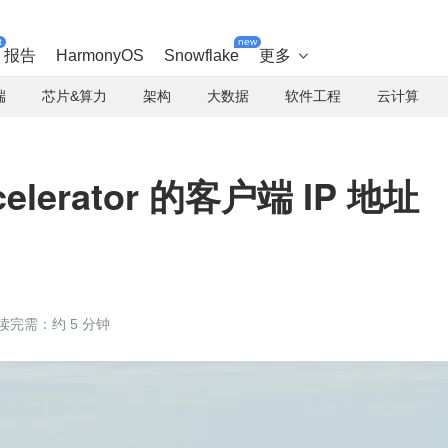
t
new
报告
HarmonyOS
Snowflake
更多

端
芯片&算力
架构
大数据
软件工程
云计算
ccelerator 的客户端 IP 地址
读完需：约 5 分钟