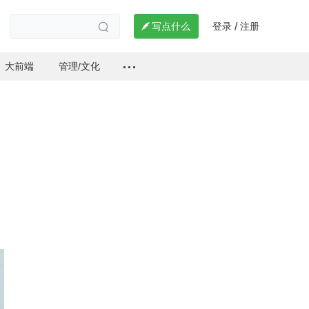
登录
注册

写点什么
/

大前端
管理/文化