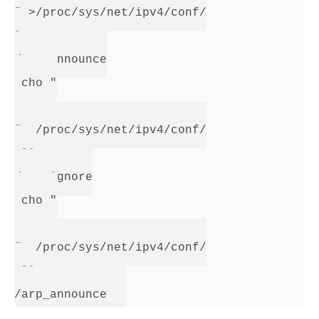
" >/proc/sys/net/ipv4/conf/

lo

/arp_announce

echo "

1

" >/proc/sys/net/ipv4/conf/

all

/arp_ignore

echo "

2

" >/proc/sys/net/ipv4/conf/

all
