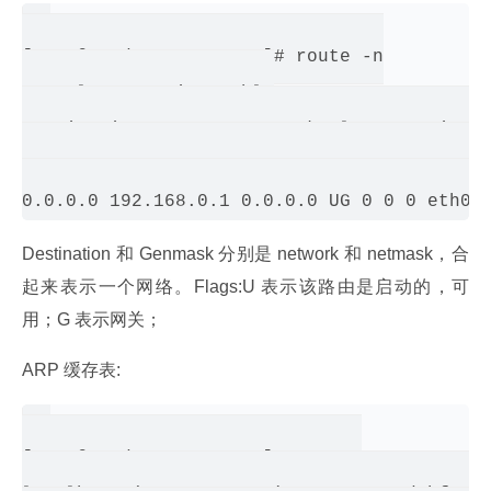
[root@TendyRonSys-01 ~]# route -n

Kernel IP routing table

Destination Gateway Genmask Flags Metric Re
192.168.0.0 0.0.0.0 255.255.255.0 U 1 0 0 e
Destination 和 Genmask 分别是 network 和 netmask，合
起来表示一个网络。Flags:U 表示该路由是启动的，可
用；G 表示网关；
ARP 缓存表:
[root@TendyRonSys-01 ~]# arp -a
