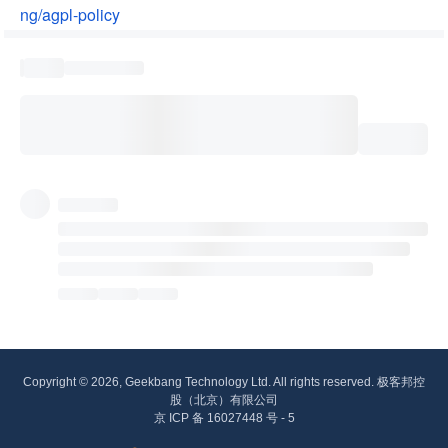
ng/agpl-policy
Copyright © 2026, Geekbang Technology Ltd. All rights reserved. 极客邦控
股（北京）有限公司
京 ICP 备 16027448 号 - 5