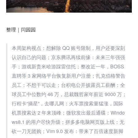
整理｜闫园园
本周架构视点：想解除 QQ 账号限制，用户还要深刻
认识自己的问题；京东腾讯再续前缘：未来三年强强
手；游戏新贵米哈游踩雷信托；整改近一年，BOSS 
直聘等 3 家网络平台恢复新用户注册；扎克伯格警告
员工：不想干可以走；台积电公开披露员工薪酬：全
球员工中位数约 46 万，总裁魏哲家年薪近 9000 万；
行程卡“摘星”，去哪儿网：火车票搜索量猛涨，国际
机票搜索达 2 年来顶峰；微软发出最后通碟：Windo
ws8.1 的用户尽快升级；拼多多电脑网页版上线：无
砍一刀无团购；Vim 9.0 发布：带来了百倍速度新脚