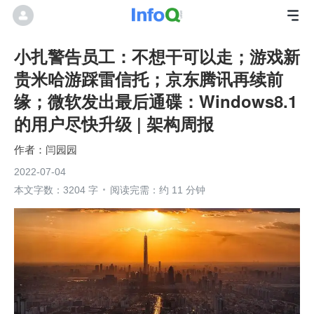
小扎警告员工：不想干可以走；游戏新
贵米哈游踩雷信托；京东腾讯再续前
缘；微软发出最后通碟：Windows8.1
的用户尽快升级 | 架构周报
闫园园
2022-07-04
本文字数：3204 字
阅读完需：约 11 分钟