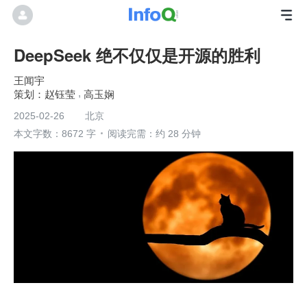
DeepSeek 绝不仅仅是开源的胜利
王闻宇
赵钰莹
高玉娴
2025-02-26
北京
本文字数：8672 字
阅读完需：约 28 分钟