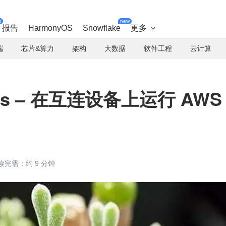
t
new
报告
HarmonyOS
Snowflake
更多

端
芯片&算力
架构
大数据
软件工程
云计算
ass – 在互连设备上运行 AWS
读完需：约 9 分钟