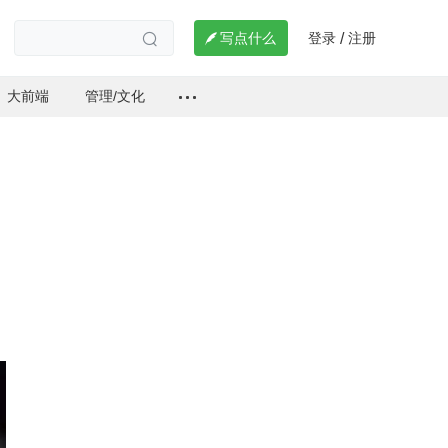
登录
注册

写点什么
/

大前端
管理/文化