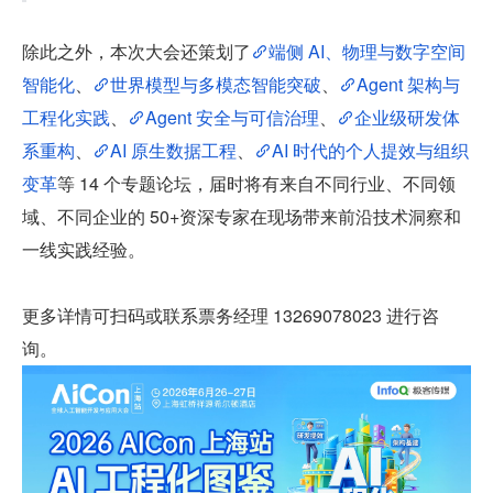
除此之外，本次大会还策划了
端侧 AI、物理与数字空间
智能化
、
世界模型与多模态智能突破
、
Agent 架构与
工程化实践
、
Agent 安全与可信治理
、
企业级研发体
系重构
、
AI 原生数据工程
、
AI 时代的个人提效与组织
变革
等 14 个专题论坛，届时将有来自不同行业、不同领
域、不同企业的 50+资深专家在现场带来前沿技术洞察和
一线实践经验。
更多详情可扫码或联系票务经理 13269078023 进行咨
询。