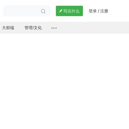
登录
注册

写点什么
/

大前端
管理/文化