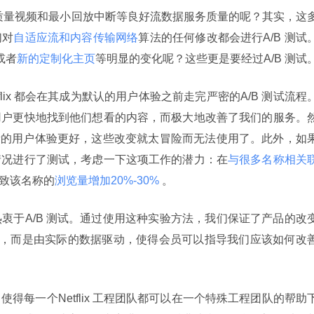
保证高质量视频和最小回放中断等良好流数据服务质量的呢？其实，这
们对
自适应流和内容传输网络
算法的任何修改都会进行A/B 测试
或者
新的定制化主页
等明显的变化呢？这些更是要经过A/B 测试
tflix 都会在其成为默认的用户体验之前走完严密的A/B 测试流程
用户更快地找到他们想看的内容，而极大地改善了我们的服务。
明新的用户体验更好，这些改变就太冒险而无法使用了。此外，如
情况进行了测试，考虑一下这项工作的潜力：在
与很多名称相关
致该名称的
浏览量增加20%-30% 
。
衷于A/B 测试。通过使用这种实验方法，我们保证了产品的改
袋”得出，而是由实际的数据驱动，使得会员可以指导我们应该如何改
使得每一个Netflix 工程团队都可以在一个特殊工程团队的帮助