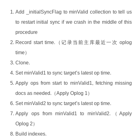
Add _initialSyncFlag to minValid collection to tell us
to restart initial sync if we crash in the middle of this
procedure
Record start time.（记录当前主库最近一次 oplog
time）
Clone.
Set minValid1 to sync target’s latest op time.
Apply ops from start to minValid1, fetching missing
docs as needed.（Apply Oplog 1）
Set minValid2 to sync target’s latest op time.
Apply ops from minValid1 to minValid2.（Apply
Oplog 2）
Build indexes.