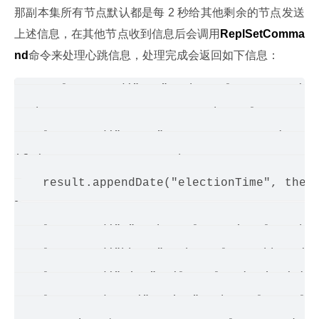
那副本集所有节点默认都是每 2 秒给其他剩余的节点发送
上述信息，在其他节点收到信息后会调用
ReplSetComma
nd
命令来处理心跳信息，处理完成会返回如下信息：
result.append("set", theReplSet->name());
MemberState currentState = theReplSet->stat
result.append("state", currentState.s); 
if (currentState == MemberState::RS_PRIMARY
    result.appendDate("electionTime", theRe
}

result.append("e", theReplSet->iAmElecta
result.append("hbmsg", theReplSet->hbmsg())
result.append("time", (long long) time(0));
result.appendDate("opTime", theReplSet->las