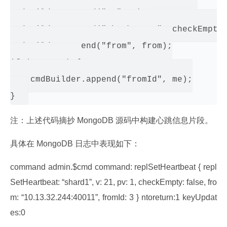
cmdBuilder.append("pv", 1);

cmdBuilder.append("checkEmpty", checkEmpty)
cmdBuilder.append("from", from);

if (me > -1) {

    cmdBuilder.append("fromId", me);

注：上述代码摘抄 MongoDB 源码中构建心跳信息片段。
具体在 MongoDB 日志中表现如下：
command admin.$cmd command: replSetHeartbeat { repl
SetHeartbeat: “shard1”, v: 21, pv: 1, checkEmpty: false, fro
m: “10.13.32.244:40011”, fromId: 3 } ntoreturn:1 keyUpdat
es:0