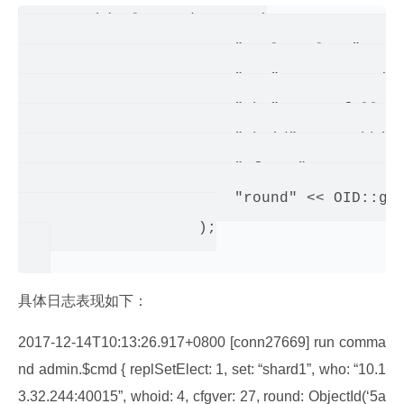
 BSONObj electCmd = BSON(

                        "replSetElect" << 1
                        "set" << rs.name() 
                        "who" << me.fullNam
                        "whoid" << me.hbinf
                        "cfgver" << rs._cfg
                        "round" << OID::gen
                    );

具体日志表现如下：
2017-12-14T10:13:26.917+0800 [conn27669] run comma
nd admin.$cmd { replSetElect: 1, set: “shard1”, who: “10.1
3.32.244:40015”, whoid: 4, cfgver: 27, round: ObjectId(‘5a