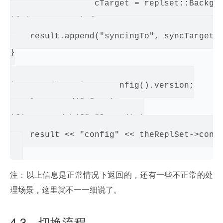
const Member *syncTarget = replset::Backgro
if (syncTarget) {

    result.append("syncingTo", syncTarget->
}

int v = theReplSet->config().version;

result.append("v", v);

if( v > cmdObj["v"].Int() )

    result << "config" << theReplSet->confi
注：以上信息是正常情况下返回的，还有一些不正常的处
理场景，这里就不一一细说了。
4.3、切换流程