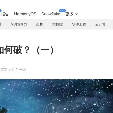
t
new
报告
HarmonyOS
Snowflake
更多

端
芯片&算力
架构
大数据
软件工程
云计算
如何破？（一）
完需：约 2 分钟