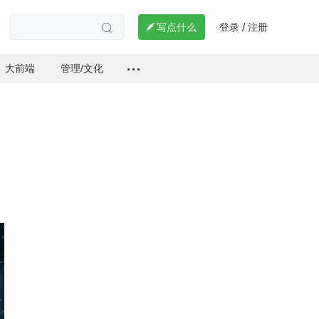
登录
注册

写点什么
/

大前端
管理/文化