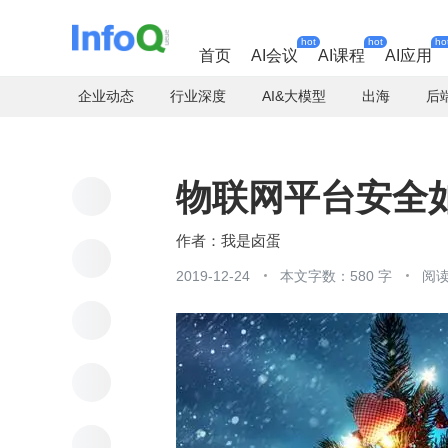
hot
hot
ho
首页
AI会议
AI课程
AI应用
企业动态
行业深度
AI&大模型
出海
后
物联网平台安全
我是卤蛋
2019-12-24
本文字数：580 字
阅读