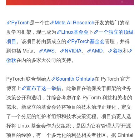
PyTorch
是一个由
Meta AI Research
开发的热门的深
度学习框架，现已成为
Linux基金会
下
一个独立的顶级
项目
。该项目将由新成立的
PyTorch基金会
管理，并得
到包括 Meta、
AWS
、
NVIDIA
、
AMD
、
谷歌
和
微软
在内的多家大公司的支持。
PyTorch 联合创始人
Soumith Chintala
在 PyTorch 官方
博客上
宣布了这一举措
。此举旨在确保关于框架的业务
决策公开和透明，并综合考虑许多 PyTorch 利益相关者的
需求。新成立的基金会还将项目的技术治理正规化，定义
了一个分层的维护者组织和技术决策流程。项目负责人选
择将 Linux 基金会作为父组织，是因为它有管理大型开源
项目的经验，有一个多元化的利益相关者社区。据 Chintal