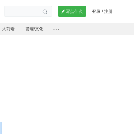
登录
注册

写点什么
/

大前端
管理/文化