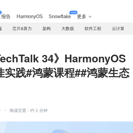
t
new
报告
HarmonyOS
Snowflake
更多

端
芯片&算力
架构
大数据
软件工程
云计算
echTalk 34》HarmonyOS
实践#鸿蒙课程##鸿蒙生态
字
阅读完需：约 1 分钟