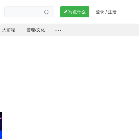
登录
注册

写点什么
/

大前端
管理/文化