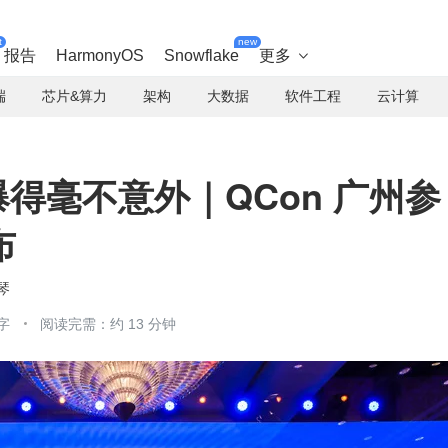
t
new
报告
HarmonyOS
Snowflake
更多

端
芯片&算力
架构
大数据
软件工程
云计算
火爆得毫不意外｜QCon 广州参
布
琴
字
阅读完需：约 13 分钟