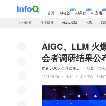
hot
hot
ho
首页
AI会议
AI课程
AI应用
企业动态
行业深度
AI&大模型
出海
后
AIGC、LLM 
会者调研结果公
QCon全球软件开发大会
邓艳
2023-06-09
北京
本文字数：3950 