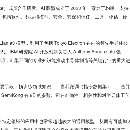
liance）成员合作研发。AI 联盟成立于 2023 年，致力于构建、支持
创新，包括软件、数据和模型、安全、安保和信任、工具、评估、硬
 Llama3 模型，利用了包括 Tokyo Electron 在内的领先半导体公
知识。IBM 研究院 AI 开放创新负责人 Anthony Annunziata 强
.6 的诞生表明，汇集不同的专业知识能推动半导体制造等关键行业的重大
3 个主要阶段：预训练领域知识——自我微调（指令数据集）——合并
emiKong 有 8B 的参数。它在准确性、相关性和对半导体工艺
版本，在特定领域的应用中也常常超越较大的通用模型，从而有可能加
并且，它也为那些打造适合自身的专有模型的芯片公司提供了一