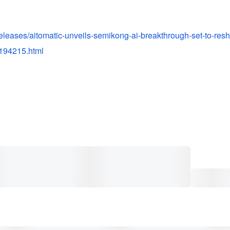
leases/aitomatic-unveils-semikong-ai-breakthrough-set-to-resh
194215.html