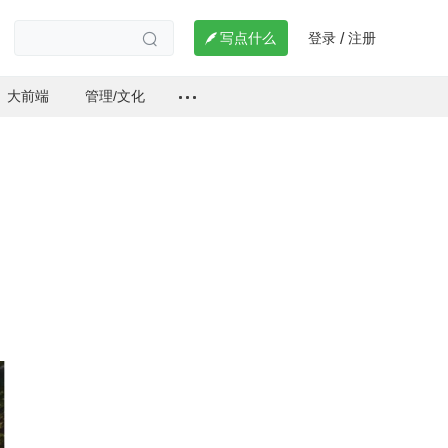
登录
注册

写点什么
/

大前端
管理/文化