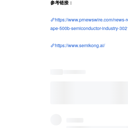
参考链接：
https://www.prnewswire.com/news-re
ape-500b-semiconductor-industry-302
https://www.semikong.ai/