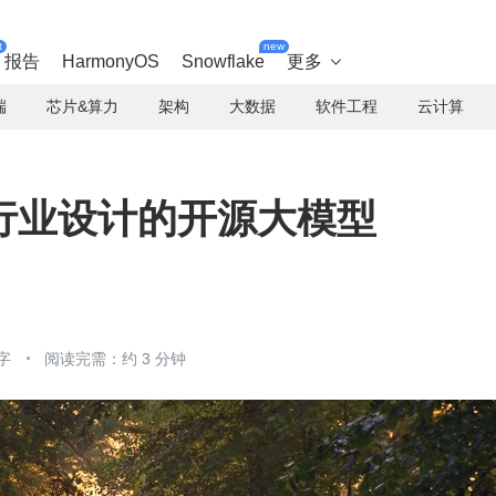
t
new
报告
HarmonyOS
Snowflake
更多

端
芯片&算力
架构
大数据
软件工程
云计算
行业设计的开源大模型
字
阅读完需：约 3 分钟