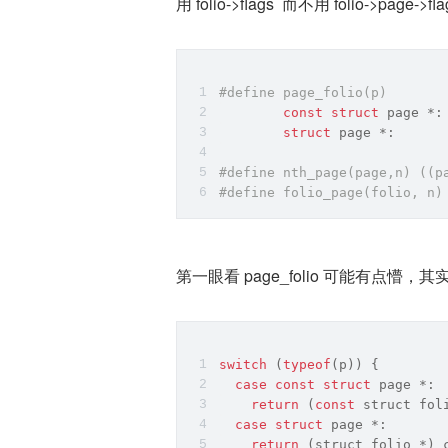
用 folio->flags  而不用 folio->page->fl
#
define
 page_folio(p)       
const
struct
 page *:
struct
 page *:      
#
define
 nth_page(page,n) ((p
#
define
 folio_page(folio, n)
第一眼看 page_folio 可能有点懵，
switch
 (
typeof
(p)) {
case
const
struct
 page *:
return
 (
const
 struct fol
case
struct
 page *:
return
 (struct folio *)_