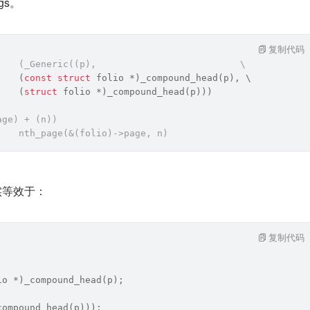
ags。
复制代码
    (_Generic((p),                          \
    (
const
struct
 folio *)_compound_head(p), \
    (
struct
 folio *)_compound_head(p)))
age) + (n))
    nth_page(&(folio)->page, n)
其实等效于：
复制代码
io *)_compound_head(p);
compound_head(p)));