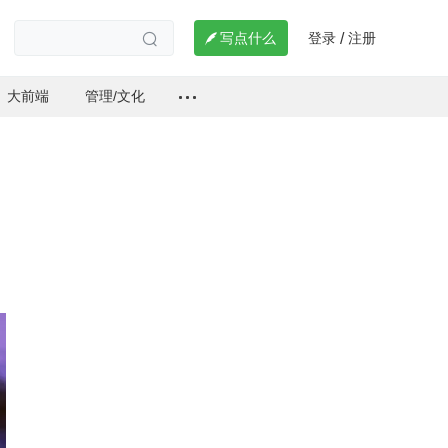
登录
注册

写点什么
/

大前端
管理/文化