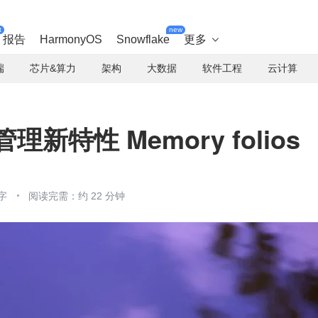
t
new
报告
HarmonyOS
Snowflake
更多

端
芯片&算力
架构
大数据
软件工程
云计算
管理新特性 Memory folios
字
阅读完需：约 22 分钟