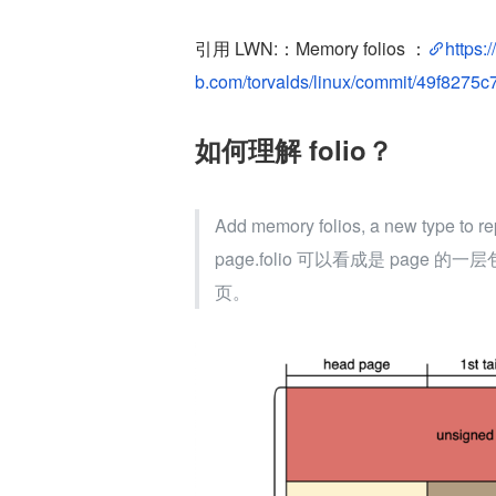
引用 LWN:：Memory folios ：
https:
b.com/torvalds/linux/commit/49f8275c
如何理解 folio？
Add memory folios, a new type to re
page.folio 可以看成是 page
页。