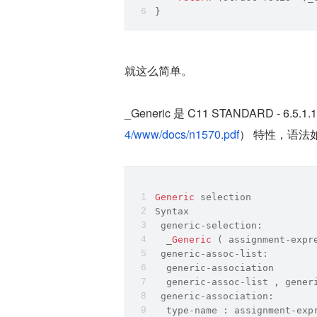
}
就这么简单。
_Generic 是 C11 STANDARD - 6.5.1.1 
4/www/docs/n1570.pdf
） 特性，语法
Generic
 selection
Syntax
 generic-selection:
  _
Generic
 ( assignment-expr
 generic-assoc-list:
  generic-association
  generic-assoc-list , gener
 generic-association:
type
-name : assignment-exp