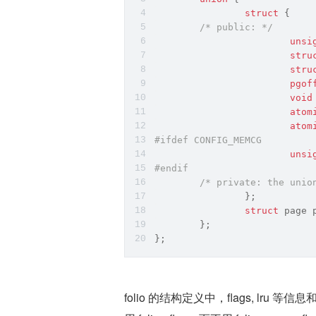
struct
 {
/* public: */
unsi
stru
stru
pgof
void
atom
atom
#
ifdef
 CONFIG_MEMCG
unsi
#
endif
/* private: the unio
                };
struct
 page 
        };
};
folio 的结构定义中，flags, lru 