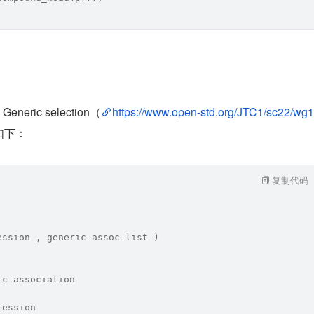
Generic selection（
https://www.open-std.org/JTC1/sc22/wg1
如下：
复制代码
ession , generic-assoc-
list
 )
ic-association
ression