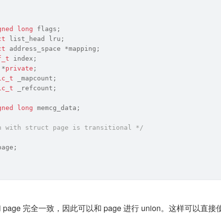
gned
long
 flags;
ct
 list_head lru;
ct
 address_space *mapping;
f_t
 index;
 *
private
;
ic_t
 _mapcount;
ic_t
 _refcount;
gned
long
 memcg_data;
n with struct page is transitional */
page;
等信息和 page 完全一致，因此可以和 page 进行 union。这样可以直接