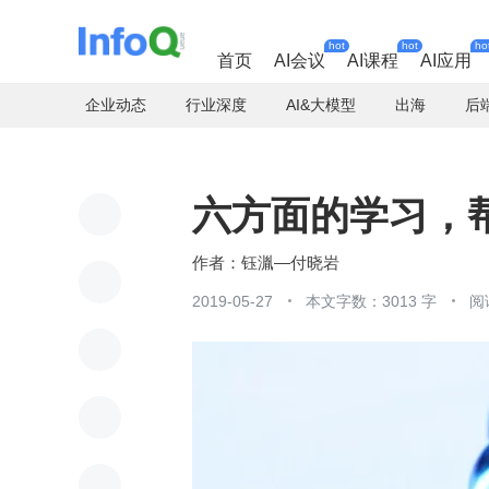
hot
hot
ho
首页
AI会议
AI课程
AI应用
企业动态
行业深度
AI&大模型
出海
后
六方面的学习，
钰湚—付晓岩
2019-05-27
本文字数：3013 字
阅