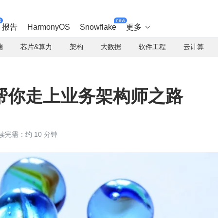
t
new
报告
HarmonyOS
Snowflake
更多

端
芯片&算力
架构
大数据
软件工程
云计算
帮你走上业务架构师之路
读完需：约 10 分钟