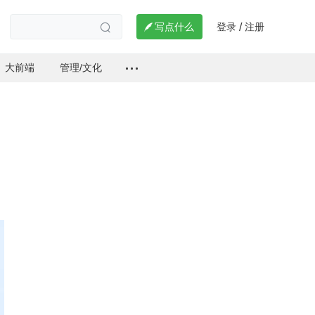
登录
注册

写点什么
/

大前端
管理/文化