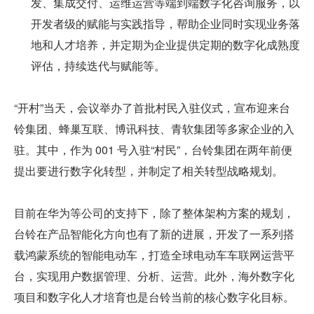
发、集成交付、运维运营等端到端数字化咨询服务，以
开发者级的赋能与实践指导，帮助企业同时实现业务落
地和人才培养，并定期为企业提供定期的数字化成熟度
评估，持续迭代与赋能等。
“开村”当天，会议举办了首批村民入驻仪式，宣布迎来台
铃集团、蜂巢互联、博讯科技、青软集团等多家企业的入
驻。其中，作为 001 号入驻“村民”，台铃集团在两年前便
提出要进行数字化转型，并制定了相关转型战略规划。
目前在华为等公司的支持下，除了整体架构方案的规划，
台铃在产品智能化方向也有了新的进展，开发了一系列搭
载鸿蒙系统的智能电动车，打造全球电动车车联网运营平
台，实现用户数据管理、分析、运营。此外，海外数字化
项目和数字化人才培育也是台铃当前的核心数字化目标。