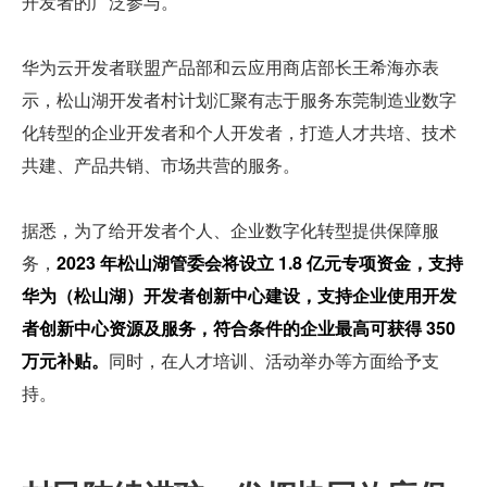
开发者的广泛参与。
华为云开发者联盟产品部和云应用商店部长王希海亦表
示，松山湖开发者村计划汇聚有志于服务东莞制造业数字
化转型的企业开发者和个人开发者，打造人才共培、技术
共建、产品共销、市场共营的服务。
据悉，为了给开发者个人、企业数字化转型提供保障服
务，
2023 年松山湖管委会将设立 1.8 亿元专项资金，支持
华为（松山湖）开发者创新中心建设，支持企业使用开发
者创新中心资源及服务，符合条件的企业最高可获得 350 
万元补贴。
同时，在人才培训、活动举办等方面给予支
持。