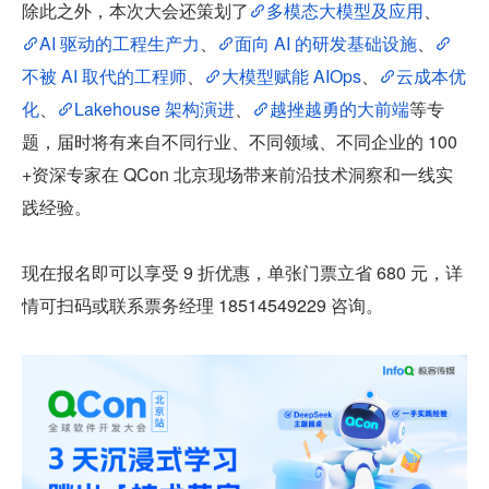
除此之外，本次大会还策划了
多模态大模型及应用
、
AI 驱动的工程生产力
、
面向 AI 的研发基础设施
、
不被 AI 取代的工程师
、
大模型赋能 AIOps
、
云成本优
化
、
Lakehouse 架构演进
、
越挫越勇的大前端
等专
题，届时将有来自不同行业、不同领域、不同企业的 100
+资深专家在 QCon 北京现场带来前沿技术洞察和一线实
践经验。
现在报名即可以享受 9 折优惠，单张门票立省 680 元，详
情可扫码或联系票务经理 18514549229 咨询。