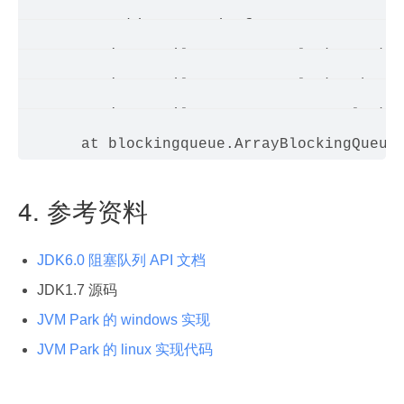
       - parking to wait for  <0x0000000140
       at java.util.concurrent.locks.LockSu
       at java.util.concurrent.locks.Abstra
       at java.util.concurrent.ArrayBlockin
4. 参考资料
JDK6.0 阻塞队列 API 文档
JDK1.7 源码
JVM Park 的 windows 实现
JVM Park 的 linux 实现代码