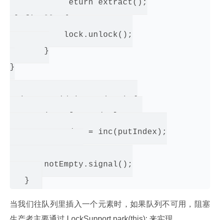
           return extract();

 } finally {

           lock.unlock();

       }

}

private void insert(E x) {

       items[putIndex] = x;

       putIndex = inc(putIndex);

       ++count;

       notEmpty.signal();

当我们往队列里插入一个元素时，如果队列不可用，阻塞
生产者主要通过 LockSupport.park(this); 来实现