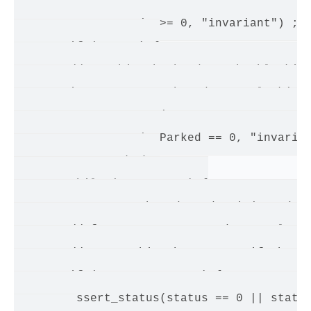
        }

        guarantee (v >= 0, "invariant") ;

        if (v == 0) {

        // Do this the hard way by blocking
        int status = pthread_mutex_lock(_mu
        assert_status(status == 0, status, 
        guarantee (_nParked == 0, "invarian
        ++ _nParked ;

        while (_Event < 0) {

        status = pthread_cond_wait(_cond, _
        // for some reason, under 2.7 lwp_c
        // Treat this the same as if the wa
        if (status == ETIME) { status = EIN
        assert_status(status == 0 || status