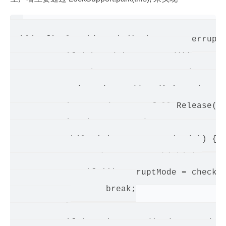
public final void await() throws Interrupte
           if (Thread.interrupted())

               throw new InterruptedExcepti
           Node node = addConditionWaiter()
           int savedState = fullyRelease(no
           int interruptMode = 0;

           while (!isOnSyncQueue(node)) {

               LockSupport.park(this);

               if ((interruptMode = checkIn
                   break;

           }

           if (acquireQueued(node, savedSta