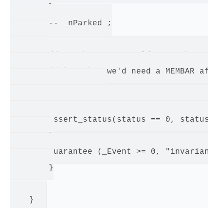
        }

        -- _nParked ;

        // In theory we could move the ST o
        // but then we'd need a MEMBAR afte
        _Event = 0 ;

        status = pthread_mutex_unlock(_mute
        assert_status(status == 0, status, 
        }

        guarantee (_Event >= 0, "invariant"
        }
