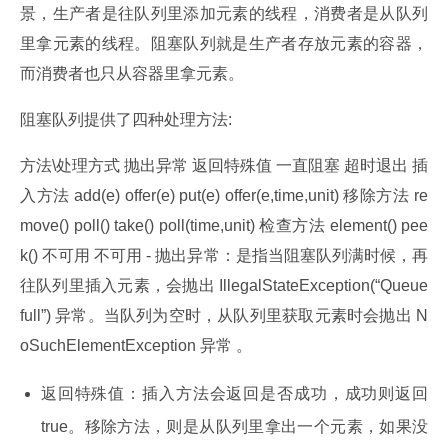
景，生产者是往队列里添加元素的线程，消费者是从队列
里拿元素的线程。阻塞队列就是生产者存放元素的容器，
而消费者也只从容器里拿元素。
阻塞队列提供了四种处理方法:
方法\处理方式 抛出异常 返回特殊值 一直阻塞 超时退出 插
入方法 add(e) offer(e) put(e) offer(e,time,unit) 移除方法 re
move() poll() take() poll(time,unit) 检查方法 element() pee
k() 不可用 不可用 - 抛出异常：是指当阻塞队列满时候，再
往队列里插入元素，会抛出 IllegalStateException(“Queue 
full”) 异常。当队列为空时，从队列里获取元素时会抛出 N
oSuchElementException 异常 。
返回特殊值：插入方法会返回是否成功，成功则返回
true。移除方法，则是从队列里拿出一个元素，如果没