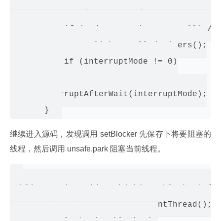
               interruptMode = REINTERRUPT;
           if (node.nextWaiter != null) // 
               unlinkCancelledWaiters();

           if (interruptMode != 0)

reportInterruptAfterWait(interruptMode);

继续进入源码，发现调用 setBlocker 先保存下将要阻塞的
线程，然后调用 unsafe.park 阻塞当前线程。
public static void park(Object blocker) {

       Thread t = Thread.currentThread();
