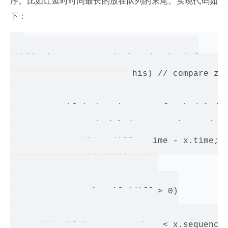
序。比如让延时时间最长的放在队列的末尾。实现代码如
下：
public int compareTo(Delayed other) {

          if (other == this) // compare zer
               return 0;

           if (other instanceof ScheduledFu
               ScheduledFutureTask x = (Sch
               long diff = time - x.time;

               if (diff < 0)

                   return -1;

               else if (diff > 0)

                   return 1;

      else if (sequenceNumber < x.sequenceN