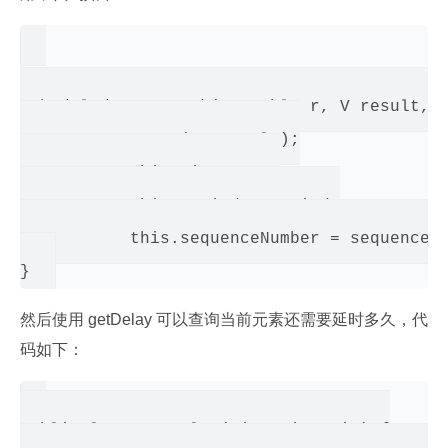
ScheduledFutureTask(Runnable r, V result, l
           super(r, result);

           this.time = ns;

           this.period = period;

           this.sequenceNumber = sequencer.
然后使用 getDelay 可以查询当前元素还需要延时多久，代
码如下：
public long getDelay(TimeUnit unit) {
