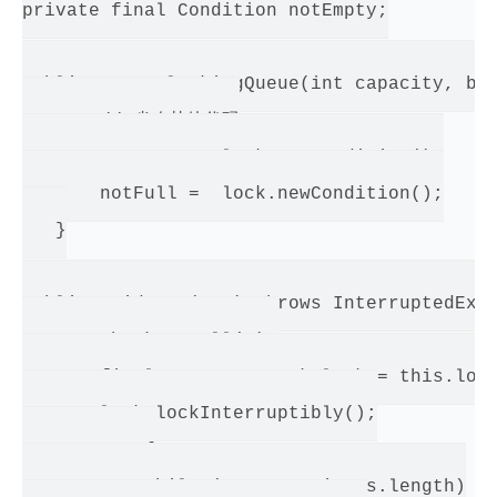
private final Condition notEmpty;

public ArrayBlockingQueue(int capacity, boo
       // 省略其他代码

       notEmpty = lock.newCondition();

       notFull =  lock.newCondition();

   }

public void put(E e) throws InterruptedExce
       checkNotNull(e);

       final ReentrantLock lock = this.lock
       lock.lockInterruptibly();

       try {

           while (count == items.length)
