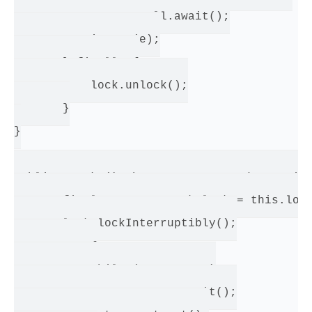
               notFull.await();

           insert(e);

       } finally {

           lock.unlock();

       }

}

public E take() throws InterruptedException
       final ReentrantLock lock = this.lock
       lock.lockInterruptibly();

       try {

           while (count == 0)

               notEmpty.await();
