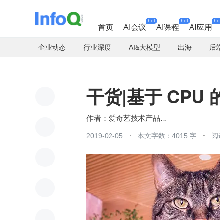
hot
hot
ho
首页
AI会议
AI课程
AI应用
企业动态
行业深度
AI&大模型
出海
后
干货|基于 CP
爱奇艺技术产品团队
2019-02-05
本文字数：4015 字
阅