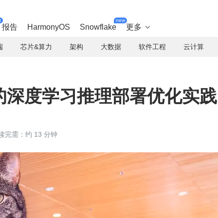
t
new
报告
HarmonyOS
Snowflake
更多

端
芯片&算力
架构
大数据
软件工程
云计算
U 的深度学习推理部署优化实践
读完需：约 13 分钟