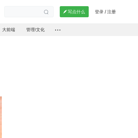
登录
注册

写点什么
/

大前端
管理/文化