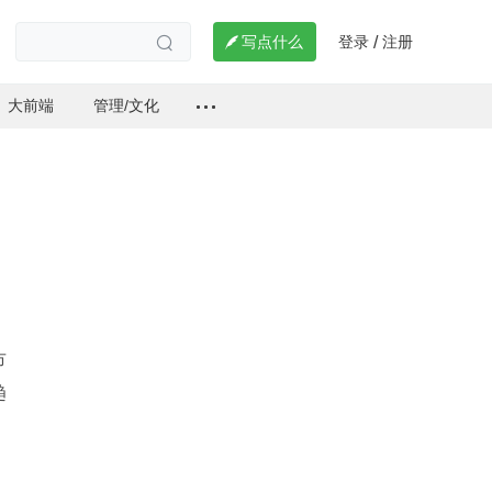
登录
注册

写点什么
/

大前端
管理/文化
市
趋