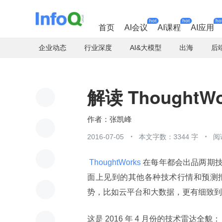
hot
hot
ho
首页
AI会议
AI课程
AI应用
企业动态
行业深度
AI&大模型
出海
后
解读 ThoughtW
张凯峰
2016-07-05
本文字数：3344 字
阅
 ThoughtWorks 
在每年都会出品两期
面上见到的其他各种技术行情和预测
势，比如云平台和大数据，更有细致到
这是 2016 年 4 月份的技术雷达全貌：