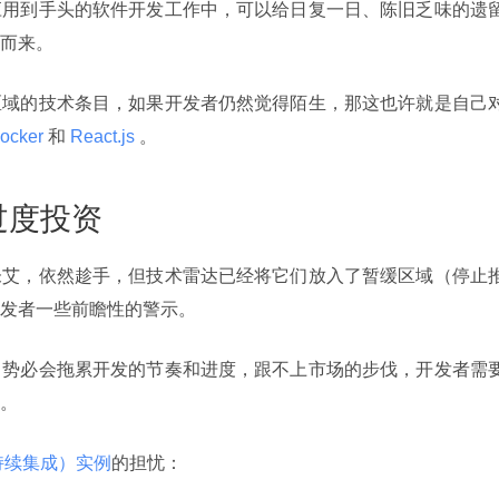
应用到手头的软件开发工作中，可以给日复一日、陈旧乏味的遗
而来。
区域的技术条目，如果开发者仍然觉得陌生，那这也许就是自己
ocker 
和
 React.js 
。
过度投资
未艾，依然趁手，但技术雷达已经将它们放入了暂缓区域（停止
发者一些前瞻性的警示。
，势必会拖累开发的节奏和进度，跟不上市场的步伐，开发者需
。
（持续集成）实例
的担忧：