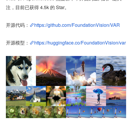
注，目前已获得 4.5k 的 Star。
开源代码：
https://github.com/FoundationVision/VAR
开源模型：
https://huggingface.co/FoundationVision/var