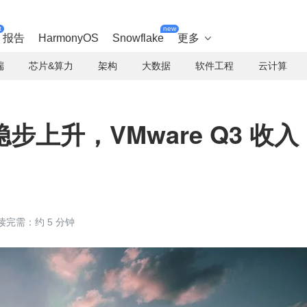
t
new
报告
HarmonyOS
Snowflake
更多

端
芯片&算力
架构
大数据
软件工程
云计算
步上升，VMware Q3 收入
读完需：约 5 分钟