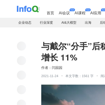
hot
hot
ho
首页
AI会议
AI课程
AI应用
企业动态
行业深度
AI&大模型
出海
后
与戴尔“分手”后稳
增长 11%
闫园园
2021-11-24
本文字数：1561 字
阅