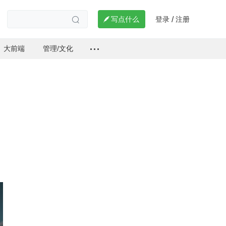
登录
注册

写点什么
/

大前端
管理/文化