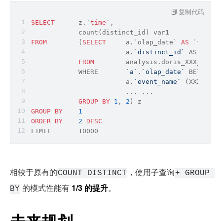
复制代码
SELECT
      z.`
time
`, 
count
(distinct_id) var1 
FROM
        (
SELECT
     a.`olap_date` 
AS
 `
time
`,
                        a.
`distinct_id`
 AS disti
FROM
        analysis.doris_XXX_event
            WHERE       
`a`
.
`olap_date`
 BETWEEN 
                        a.
`event_name`
 (XXXX, XX
                        ... ...
GROUP
BY
1
, 
2
) z 
GROUP
BY
1
ORDER
BY
2
DESC
LIMIT       10000
相较于原有的
，使用子查询
COUNT DISTINCT
+ GROUP 
 的模式性能有 
1/3 的提升
。
BY
未来规划