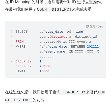
在 ID-Mapping 的时候，通常需要针对 ID 进行去重操作。
在最初我们使用了
来完成去重。
COUNT DISTINCT
复制代码
SELECT      a.
`olap_date`
 AS 
`time`
, 
count
(
distinct
 a.`distinct_id`) 
AS
 d
FROM
        analysis.doris_XXX_event a 
WHERE       
`a`
.
`olap_date`
 BETWEEN 
20221218
 AND
            a.
`event_name`
 IN(XXXX, XXX, XXX, XX
            ... ... 
GROUP
BY
1
ORDER
BY
2
DESC
LIMIT       10000
在经过优化后，我们使用子查询
来替代
+ GROUP BY
COU
的功能
NT DISTINCT