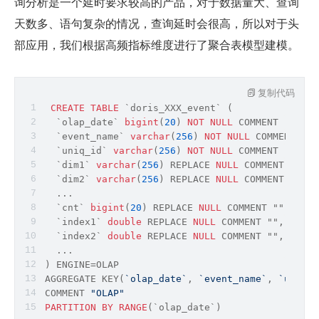
询分析是一个延时要求较高的产品，对于数据量大、查询
天数多、语句复杂的情况，查询延时会很高，所以对于头
部应用，我们根据高频指标维度进行了聚合表模型建模。
复制代码
CREATE
TABLE
 `doris_XXX_event` (
  `olap_date` 
bigint
(
20
) 
NOT
NULL
 COMMENT "",
  `event_name` 
varchar
(
256
) 
NOT
NULL
 COMMENT "",
  `uniq_id` 
varchar
(
256
) 
NOT
NULL
 COMMENT "",
  `dim1` 
varchar
(
256
) REPLACE 
NULL
 COMMENT "",
  `dim2` 
varchar
(
256
) REPLACE 
NULL
 COMMENT "",
  ...
  `cnt` 
bigint
(
20
) REPLACE 
NULL
 COMMENT "",
  `index1` 
double
 REPLACE 
NULL
 COMMENT "",
  `index2` 
double
 REPLACE 
NULL
 COMMENT "",
  ...
) ENGINE=OLAP
AGGREGATE KEY(
`olap_date`
, 
`event_name`
, 
`uniq_i
COMMENT 
"OLAP"
PARTITION
BY
RANGE
(`olap_date`)