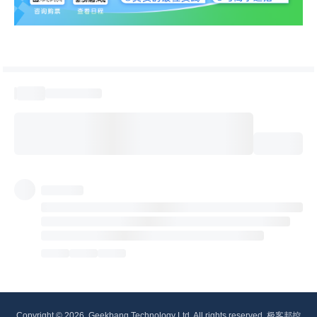
Copyright © 2026, Geekbang Technology Ltd. All rights reserved. 极客邦控