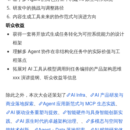
研发中的挑战与调整路径
内容生成工具未来的协作范式与演进方向
听众收益
获得一套将开放式生成任务转化为可控系统能力的设计
框架
理解多 Agent 协作在非结构化任务中的实际价值与工
程落点
拓展对 AI 工具从模型调用到任务编排的产品架构思维 
xxx 演讲提纲、听众收益等信息
除此之外，本次大会还策划了
AI Infra
、
AI 产品研发与
商业落地探索
、
Agent 应用新范式与 MCP 生态实践
、
AI 驱动业务重塑与提效
、
智能硬件与具身智能创新实
践
、
AI 原生时代的卓越架构治理
、、
多模态与空间智
能技术创新
、
Agent + Data 落地探索
、
AI 赋能研发体