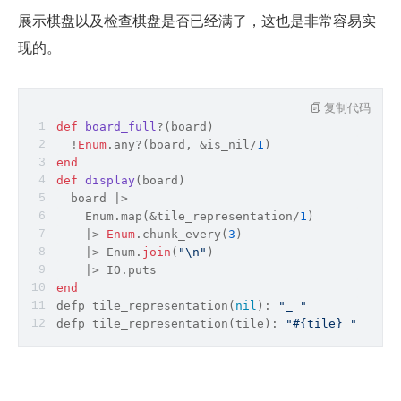
展示棋盘以及检查棋盘是否已经满了，这也是非常容易实
现的。
复制代码
def
board_full
?(
board
)
  !
Enum
.any?(board, &is_nil/
1
)
end
def
display
(
board
)
  board |> 
    Enum.
map
(&tile_representation/
1
)
    |> 
Enum
.chunk_every(
3
)
    |> Enum.
join
(
"\n"
)
    |> IO.puts
end
defp tile_representation(
nil
): 
"_ "
defp tile_representation(tile): 
"
#{tile}
 "