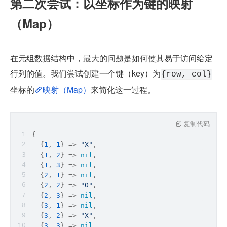
第二次尝试：以坐标作为键的映射
（Map）
在元组数据结构中，最大的问题是如何使其易于访问给定
行列的值。我们尝试创建一个键（key）为
{row, col}
坐标的
映射（Map）
来简化这一过程。
复制代码
{
  {
1
, 
1
} => 
"X"
,
  {
1
, 
2
} => 
nil
,
  {
1
, 
3
} => 
nil
,
  {
2
, 
1
} => 
nil
,
  {
2
, 
2
} => 
"O"
,
  {
2
, 
3
} => 
nil
,
  {
3
, 
1
} => 
nil
,
  {
3
, 
2
} => 
"X"
,
  {
3
, 
3
} => 
nil