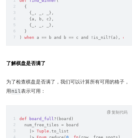
def
find_winner
(
  {
    {_, _, _},
    {a, b, c},
    {_, _, _},
  }
) 
when
 a == b and b == c and !is_nil?(a), 
do
: a
了解棋盘是否满了
为了检查棋盘是否满了，我们可以计算所有可用的格子，
用
表示可用：
nil
复制代码
def
board_full
?(
board
)
  num_free_tiles = board
    |> 
Tuple
.to_list
    |> 
Enum
.reduce(
0
, 
fn
(
row, free_spots
) ->