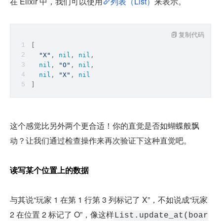
在 Elixir 中，我们可以使用
列表（List）
来表示。
复制代码
[
"X"
, 
nil
, 
nil
,
nil
, 
"O"
, 
nil
,
nil
, 
"X"
, 
nil
]
这个感觉比另外两个更合适！你的直觉是否如蝴蝶般飘
动？让我们通过检查操作来再次验证下这种直觉吧。
读写某个位置上的数据
与其说“玩家 1 在第 1 行第 3 列标记了 X”，不如说成“玩家 
2 在位置 2 标记了 O”，像这样
List.update_at(boar