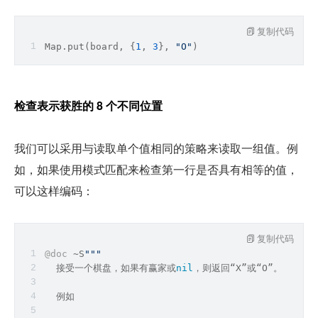
复制代码
Map
.put(board, {
1
, 
3
}, 
"O"
)
检查表示获胜的 8 个不同位置
我们可以采用与读取单个值相同的策略来读取一组值。例
如，如果使用模式匹配来检查第一行是否具有相等的值，
可以这样编码：
复制代码
@doc
 ~S
""
"
  接受一个棋盘，如果有赢家或
nil
，则返回“X”或“O”。
  例如