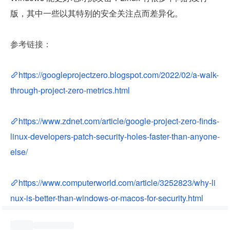
版，其中一些以其特别的安全关注点而差异化。
参考链接：
https://googleprojectzero.blogspot.com/2022/02/a-walk-
through-project-zero-metrics.html
https://www.zdnet.com/article/google-project-zero-finds-
linux-developers-patch-security-holes-faster-than-anyone-
else/
https://www.computerworld.com/article/3252823/why-li
nux-is-better-than-windows-or-macos-for-security.html