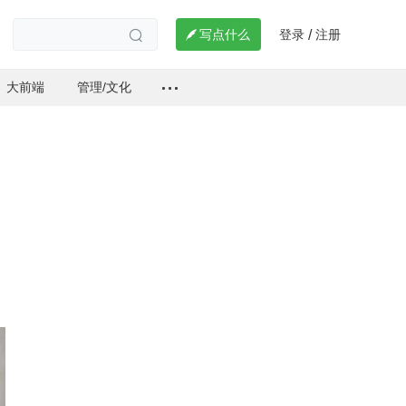
登录
注册

写点什么
/

大前端
管理/文化