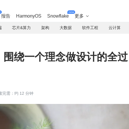
t
new
报告
HarmonyOS
Snowflake
更多

端
芯片&算力
架构
大数据
软件工程
云计算
例：围绕一个理念做设计的全过
读完需：约 12 分钟