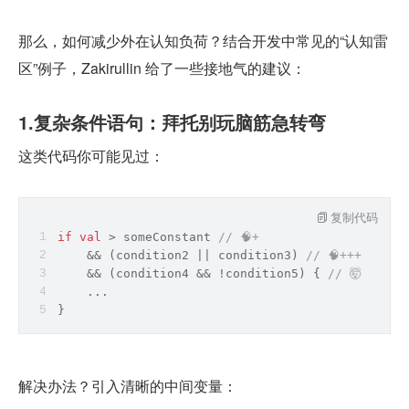
那么，如何减少外在认知负荷？结合开发中常见的“认知雷
区”例子，Zakirullin 给了一些接地气的建议：
1.复杂条件语句：拜托别玩脑筋急转弯
这类代码你可能见过：
复制代码
if
val
 > someConstant 
// 🧠+
    && (condition2 || condition3) 
// 🧠+++，上
    && (condition4 && !condition5) { 
// 🤯，到
    ...
}
解决办法？引入清晰的中间变量：