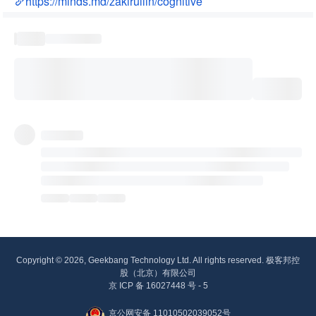
https://minds.md/zakirullin/cognitive
Copyright © 2026, Geekbang Technology Ltd. All rights reserved. 极客邦控
股（北京）有限公司
京 ICP 备 16027448 号 - 5
京公网安备 11010502039052号