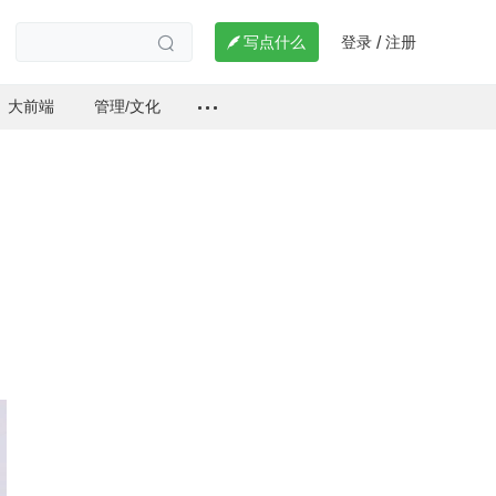
登录
注册

写点什么
/

大前端
管理/文化