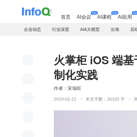
hot
hot
ho
首页
AI会议
AI课程
AI应用
企业动态
行业深度
AI&大模型
出海
后
火掌柜 iOS 端基
制化实践
宋瑞旺
2019-02-21
本文字数：26320 字