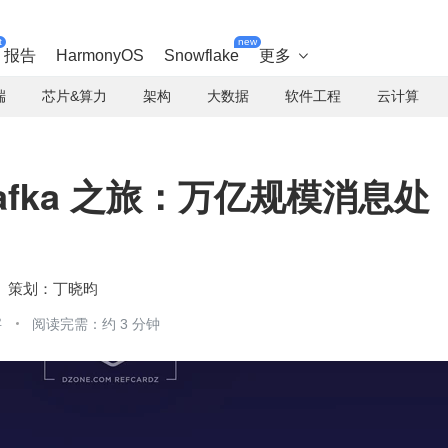
t
new
报告
HarmonyOS
Snowflake
更多

端
芯片&算力
架构
大数据
软件工程
云计算
的 Kafka 之旅：万亿规模消息处
丁晓昀
字
阅读完需：约 3 分钟