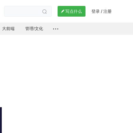
登录
注册

写点什么
/

大前端
管理/文化